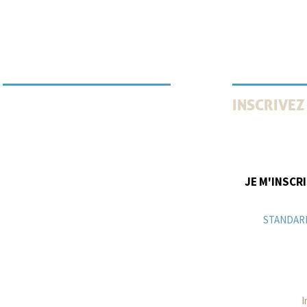
INSCRIVEZ
INFORMATION VULNÉRABILITÉ
Recevez tous l
innovations, ve
JE M'INSCR
STANDAR
+3324
I