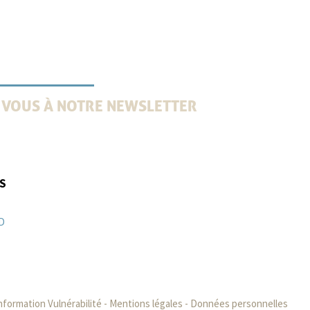
 VOUS À NOTRE NEWSLETTER
es 2 mois une information professionnelle : tendances,
ille juridique, avis d’experts et témoignages clients
IS
D
9570000
nformation Vulnérabilité
-
Mentions légales
-
Données personnelles