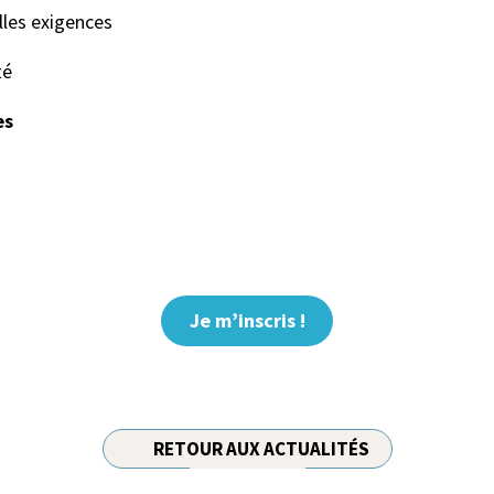
lles exigences
té
es
Je m’inscris !
RETOUR AUX ACTUALITÉS