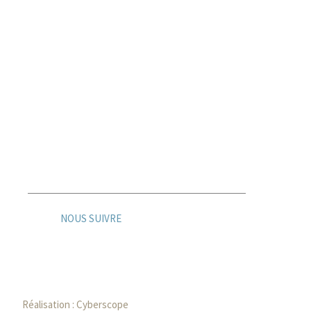
3 Rue Christophe Colomb
91300
Massy
- FRANCE
NOUS SUIVRE
Réalisation :
Cyberscope