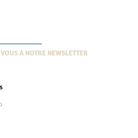
 VOUS À NOTRE NEWSLETTER
es 2 mois une information professionnelle : tendances,
ille juridique, avis d’experts et témoignages clients
IS
D
9570000