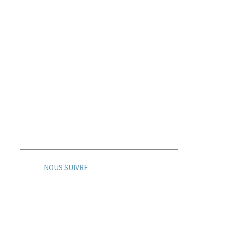
3 Rue Christophe Colomb
91300
Massy
- FRANCE
NOUS SUIVRE