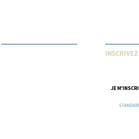
INSCRIVEZ
INFORMATION VULNÉRABILITÉ
Recevez tous l
innovations, ve
JE M'INSCR
STANDAR
+3324