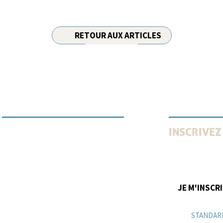
RETOUR AUX ARTICLES
INSCRIVEZ
INFORMATION VULNÉRABILITÉ
Recevez tous l
innovations, ve
JE M'INSCR
STANDAR