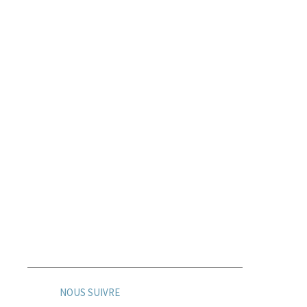
3 Rue Christophe Colomb
91300
Massy
- FRANCE
NOUS SUIVRE