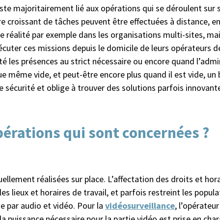
e majoritairement lié aux opérations qui se déroulent sur sit
e croissant de tâches peuvent être effectuées à distance, en p
 réalité par exemple dans les organisations multi-sites, mais
écuter ces missions depuis le domicile de leurs opérateurs de 
mité les présences au strict nécessaire ou encore quand l’admi
e même vide, et peut-être encore plus quand il est vide, un 
 sécurité et oblige à trouver des solutions parfois innovante
pérations qui sont concernées ?
ellement réalisées sur place. L’affectation des droits et hora
les lieux et horaires de travail, et parfois restreint les pop
e par audio et vidéo. Pour la
vidéosurveillance
, l’opérateu
a puissance nécessaire pour la partie vidéo est prise en cha