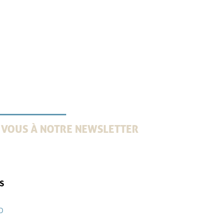
 VOUS À NOTRE NEWSLETTER
es 2 mois une information professionnelle : tendances,
ille juridique, avis d’experts et témoignages clients
IS
D