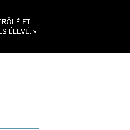
TRÔLÉ ET
S ÉLEVÉ. »